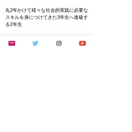
丸2年かけて様々な社会的実践に必要な
スキルを身につけてきた3年生へ進級す
る2年生
チーム運営（経営）には選手以外の
様々な視点を持ち運営する必要性を体
験した1年生
まとめ：総合的な教育の
場としての学生主導総会
星槎道都大学ブレイブエルフィンズの