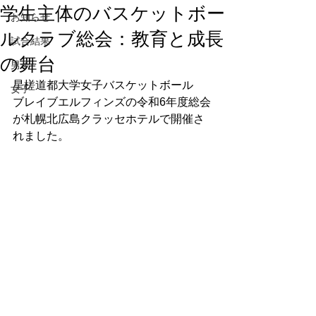
学生主体のバスケットボー
お知らせ
ルクラブ総会：教育と成長
試合結果
の舞台
男子
星槎道都大学女子バスケットボール　
女子
ブレイブエルフィンズの令和6年度総会
が札幌北広島クラッセホテルで開催さ
れました。