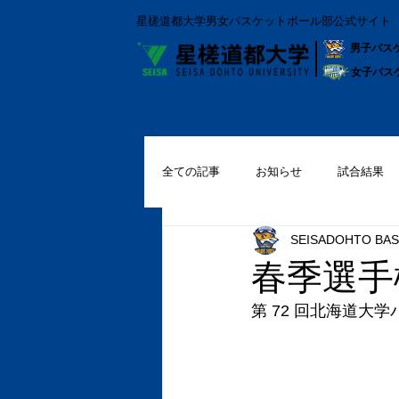
星槎道都大学男女バスケットボール部公式サイト
男子バス
女子バス
全ての記事
お知らせ
試合結果
SEISADOHTO BAS
春季選手
第 72 回北海道大