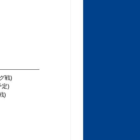
ーグ戦)
予定)
戦)