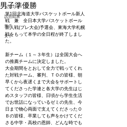
男子準優勝
お知らせ
第1回北海道大学バスケットボール新人
試合結果
戦　兼　全日本大学バスケットボール
男子
新人戦(プレ大会)予選会、東海大学札幌
戦をもって本学の全日程が終了しまし
女子
た。
新チーム（１～３年生）は全国大会へ
の推薦チームに決定しました。
大会期間をとおして全力で戦ってくれ
た対戦チーム、審判、ＴＯの皆様、朝
早くから夜遅くまで大会をサポートし
てくださった学連と各大学の先生はじ
めスタッフの皆様、日頃から学生生活
でお世話になっているゼミの先生、今
日まで物心両面で支えてくださったＯ
Ｂの皆様、卒業しても声をかけてくだ
さる中学・高校の恩師、どんな時でも