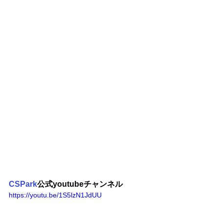
CSPark
公式youtubeチャンネル
https://youtu.be/1S5lzN1JdUU