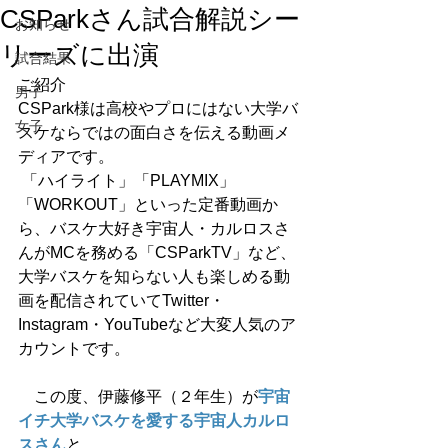
CSParkさん試合解説シー
お知らせ
リーズに出演
試合結果
ご紹介
男子
CSPark様は高校やプロにはない大学バ
女子
スケならではの面白さを伝える動画メ
ディアです。
 「ハイライト」「PLAYMIX」
「WORKOUT」といった定番動画か
ら、バスケ大好き宇宙人・カルロスさ
んがMCを務める「CSParkTV」など、
大学バスケを知らない人も楽しめる動
画を配信されていてTwitter・
Instagram・YouTubeなど大変人気のア
カウントです。
　この度、伊藤修平（２年生）が
宇宙
イチ大学バスケを愛する宇宙人カルロ
スさん
と