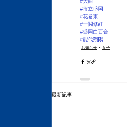
#大曲
#市立盛岡
#花巻東
#一関修紅
#盛岡白百合
#能代翔陽
お知らせ
女子
最新記事