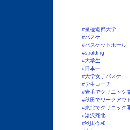
#星槎道都大学
#バスケ
#バスケットボール
#spalding
#大学生
#日本一
#大学女子バスケ
#学生コーチ
#岩手でクリニック
#秋田でワークアウ
#東北でクリニック
#湯沢翔北
#秋田令和