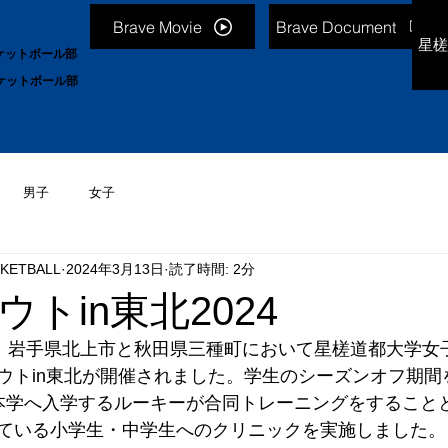
Brave Movie
Brave Document
星槎
ケットボール部
ケットボール部
男子
女子
KETBALL
2024年3月13日
読了時間: 2分
トin東北2024
2日間、岩手県北上市と秋田県三種町において星槎道都大学
ウトin東北が開催されました。学生のシーズンオフ期間
本学へ入学するルーキーが合同トレーニングをすること
ている小学生・中学生へのクリニックを実施しました。