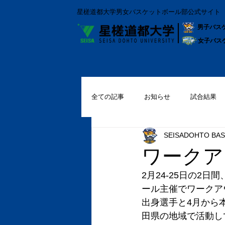
星槎道都大学男女バスケットボール部公式サイト
男子バス
女子バス
全ての記事
お知らせ
試合結果
SEISADOHTO BAS
ワークアウ
2月24-25日の
ール主催でワークア
出身選手と4月から
田県の地域で活動し