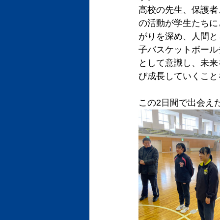
高校の先生、保護者
の活動が学生たちに
がりを深め、人間と
子バスケットボール
として意識し、未来
び成長していくこと
この2日間で出会え