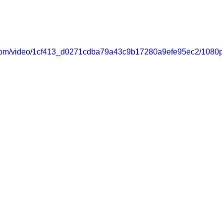
ic.com/video/1cf413_d0271cdba79a43c9b17280a9efe95ec2/1080p