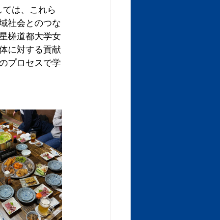
しては、これら
域社会とのつな
星槎道都大学女
体に対する貢献
のプロセスで学