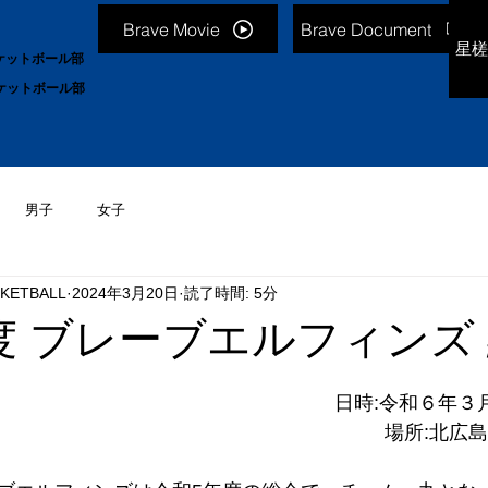
Brave Movie
Brave Document
星槎
ケットボール部
ケットボール部
男子
女子
KETBALL
2024年3月20日
読了時間: 5分
度 ブレーブエルフィンズ
日時:令和６年３月19
場所:北広