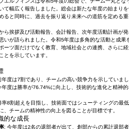
ブエルフィンズは令和5年度の総会で、チーム一丸とな
いて幅広く報告しました。総会は新たな年度の始まりを
めると同時に、過去を振り返り未来への道筋を定める重
から挨拶及び活動報告、会計報告、次年度活動計画が発
思いが語られました。令和5年度は多角的な活動と成果
ポーツ面だけでなく教育、地域社会との連携、さらに経
ことを示しています。
標
 前年度は7割であり、チームの高い競争力を示していま
 今年度は勝率が76.74%に向上し、技術的な進化と精神
 勝率8割超えを目指し、技術面ではシューティングの最低目
に、チームの精神性の向上を図ることが目標です。
織的な成長
率
: 今年度は2名の退部者が出て、創部からの累計退部