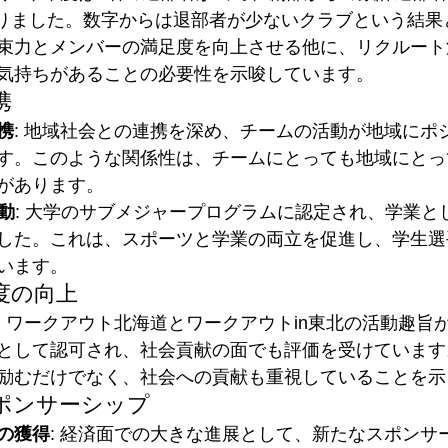
となりました。数字からは退部者が少ないクラブという結
束力とメンバーの満足度を向上させる他に、リクルート
気持ちがあることの必要性を示唆しています。
携
携
: 地域社会との連携を深め、チームの活動が地域にポ
す。このような関係性は、チームにとっても地域にとっ
があります。
動
: 大学のサブメジャープログラムに認定され、学業と
した。これは、スポーツと学業の両立を促進し、学生選
います。
度の向上
: ワークアウト北海道とワークアウトin東北の活動趣旨
として認可され、社会貢献の面でも評価を受けています
励むだけでなく、社会への貢献も重視していることを示
ポンサーシップ
の獲得
: 経済面での大きな進展として、新たなスポンサ