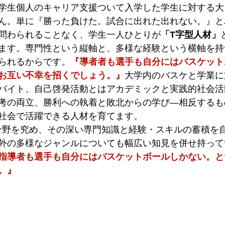
学生個人のキャリア支援ついて入学した学生に対する大
ん。単に『勝った負けた。試合に出れた出れない。』と
問わられることなく、学生一人ひとりが
「T字型人材」
ます。専門性という縦軸と、多様な経験という横軸を持
られるからです。
『導者者も選手も自分にはバスケット
お互い不幸を招くでしょう。』
大学内のバスケと学業に
バイト、自己啓発活動とはアカデミックと実践的社会活
考の両立、勝利への執着と敗北からの学び—相反するも
社会で活躍できる人材を育てます。
分野を究め、その深い専門知識と経験・スキルの蓄積を
外の多様なジャンルについても幅広い知見を併せ持って
指導者も選手も自分にはバスケットボールしかない。と
。』