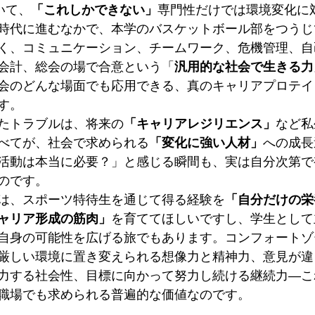
いて、
「これしかできない」
専門性だけでは環境変化に
時代に進むなかで、本学のバスケットボール部をつうじ
く、コミュニケーション、チームワーク、危機管理、自
会計、総会の場で合意という「
汎用的な社会で生きる力
会のどんな場面でも応用できる、真のキャリアプロテイ
す。
たトラブルは、将来の
「キャリアレジリエンス」
など私
べてが、社会で求められる
「変化に強い人材」
への成長
活動は本当に必要？」と感じる瞬間も、実は自分次第で
のです。
は、スポーツ特待生を通じて得る経験を
「自分だけの栄
ャリア形成の筋肉」
を育ててほしいですし、学生として
自身の可能性を広げる旅でもあります。コンフォートゾ
厳しい環境に置き変えられる想像力と精神力、意見が違
力する社会性、目標に向かって努力し続ける継続力—こ
職場でも求められる普遍的な価値なのです。