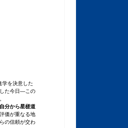
進学を決意した
した今日—この
。
自分から星槎道
評価が重なる地
らの信頼が交わ