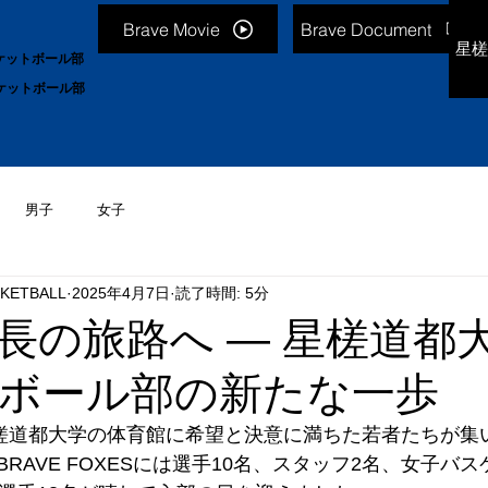
Brave Movie
Brave Document
星槎
ケットボール部
ケットボール部
男子
女子
KETBALL
2025年4月7日
読了時間: 5分
長の旅路へ — 星槎道都
ボール部の新たな一歩
星槎道都大学の体育館に希望と決意に満ちた若者たちが集
RAVE FOXESには選手10名、スタッフ2名、女子バ