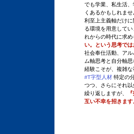
でも学業、私生活、
くあるかもしれませ
利至上主義軸だけに
る環境を用意してい
れからの時代に求め
い。という思考では
社会奉仕活動、アル
ム軸思考と自分軸思
経験こそが、複雑な
#T字型人材
 特定の
つつ、さらにそれ以
繰り返しますが、
『
互い不幸を招きます