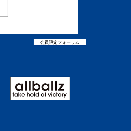
から築いたクラブ経営を
代へ。星槎道都大学女子
ケ部ルーキーガイダンス
会員限定フォーラム
5