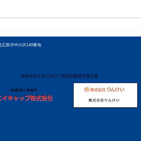
挑戦と成長の旅路へ — 星槎
ゼロ
道都大学バスケットボール部
次世
の新たな一歩
バス
海道北広島市中の沢149番地
202
地域共生社会に向けた包括的協賛支援企業
一級建築士事務所
エイキャップ株式会社