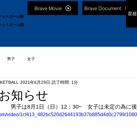
Brave Movie
Brave Document
星槎
ケットボール部
ケットボール部
男子
女子
KETBALL
2021年6月29日
読了時間: 1分
お知らせ
男子は8月1日（日）12：30~　女子は未定の為に
ic.com/video/1cf413_482bc520d2644193b37b885d4d0c2799/1080