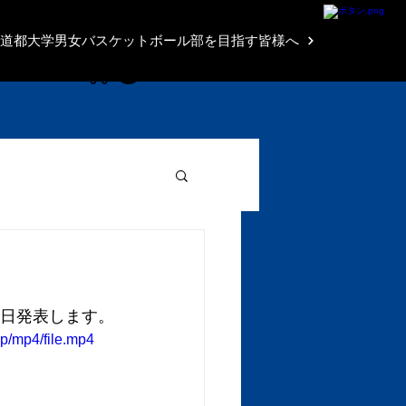
Brave Shop
道都大学男女バスケットボール部を目指す皆様へ
後日発表します。
p/mp4/file.mp4