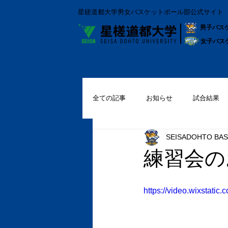
星槎道都大学男女バスケットボール部公式サイト
男子バス
女子バス
全ての記事
お知らせ
試合結果
SEISADOHTO BAS
練習会の
https://video.wixstat