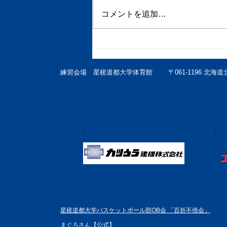
初任給2025
コメントを追加…
練習会場 星槎道都大学体育館
〒061-1196 北
星槎道都大学バスケットボール部OB会 「百折不撓会」
まぐろさん【公式】